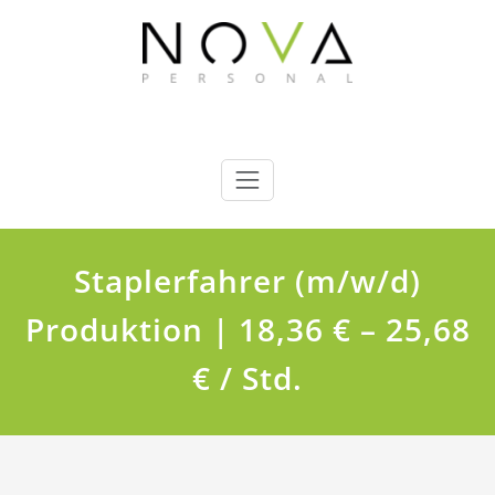
Zum
Inhalt
springen
Nova Personal GmbH
Wir finden das richtige Personal für Sie !
Staplerfahrer (m/w/d)
Produktion | 18,36 € – 25,68
€ / Std.