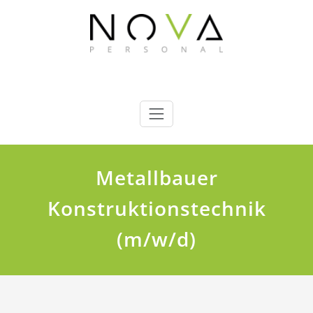
Zum
Inhalt
springen
Nova Personal GmbH
Wir finden das richtige Personal für Sie !
Metallbauer
Konstruktionstechnik
(m/w/d)