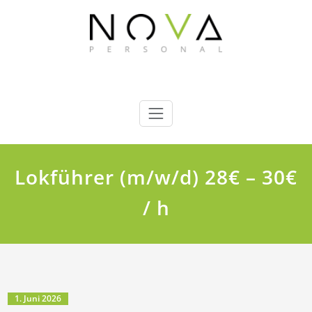
Zum
Inhalt
springen
Nova Personal GmbH
Wir finden das richtige Personal für Sie !
Lokführer (m/w/d) 28€ – 30€
/ h
1. Juni 2026